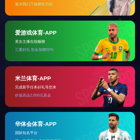
地址
Copyright 2021 版权所有：乐鱼(中国) / 备案号：
苏ICP备
11007724号
网站地图
网站地图
苏公网安备32020602003073号
技术支持：
返回顶部
13770858999（钱女士）
18811996685（陈女士）
18390850902（打桩机-金先生）
25617420@qq.com（钱女士）
497515546@qq.com（陈女士）