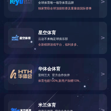
欢迎您进入乐鱼(中国)简介官
网！
感谢您对无锡聚英的信赖！当您进入到此页面时，您已成为我
们尊贵的客人，我们将微笑欢迎您的到来，希望给您每一天带
来好心情，并竭诚为您提供服务。
乐鱼(中国)
电话：0510-83833330
手机：13770858999（钱女士）
18811996685（陈女士）
18390850902（打桩机-金先生）
传真：86-510-83833330
邮箱：25617420@qq.com（钱女士）
497515546@qq.com （陈女士）