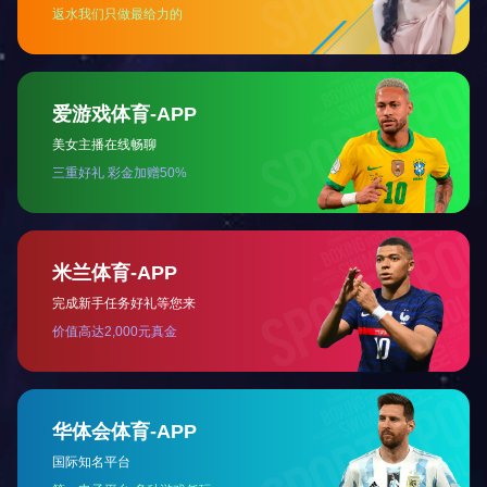
伸缩部
悬臂
齿轮
齿轮轴
齿圈
行星架
花键套
花键轴
驱动链轮、驱动轮
乐鱼(中国)
邮箱
电话
0510-83833330