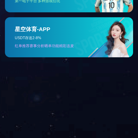
地址
Copyright 2021 版权所有：乐鱼(中国) / 备案号：
苏ICP备
11007724号
网站地图
网站地图
苏公网安备32020602003073号
技术支持：
返回顶部
13770858999（钱女士）
18811996685（陈女士）
18390850902（打桩机-金先生）
25617420@qq.com（钱女士）