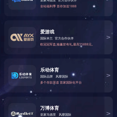
花键轴
花键轴
齿轮轴
齿轮轴
齿轮轴