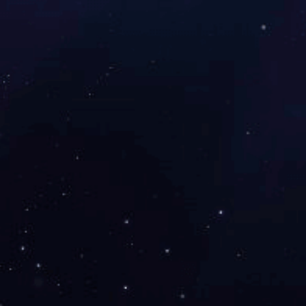
返回顶部
13770858999（钱女士）
18811996685（陈女士）
18390850902（打桩机-金先生）
25617420@qq.com（钱女士）