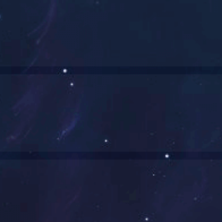
最大工件直径 外齿500 内齿600
最大模数10
最大加工齿宽 140
最大冲程长度 160
工作台面直径 700
工作台通孔直径 140
径向进给量 0-1000mm/min（无级）