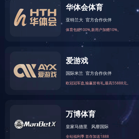
企业设备
加工设备
检测设备
长机插齿YK5150D
友情链接：
网站首页
乐鱼网页版登录入口