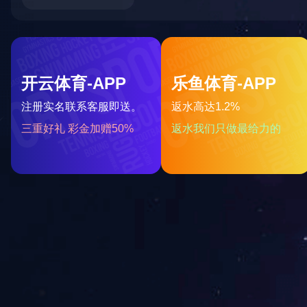
产品展示
企业设备
新闻中心
人力资源
联系我们
产品
减速机、齿轮箱
伸缩部
悬臂
齿轮
齿轮轴
齿圈
行星架
花键套
花键轴
驱动链轮、驱动轮