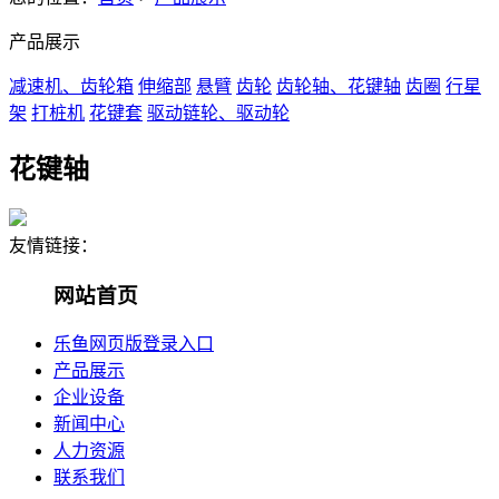
产品展示
减速机、齿轮箱
伸缩部
悬臂
齿轮
齿轮轴、花键轴
齿圈
行星
架
打桩机
花键套
驱动链轮、驱动轮
花键轴
友情链接：
网站首页
乐鱼网页版登录入口
产品展示
企业设备
新闻中心
人力资源
联系我们