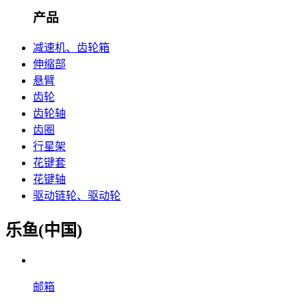
产品
减速机、齿轮箱
伸缩部
悬臂
齿轮
齿轮轴
齿圈
行星架
花键套
花键轴
驱动链轮、驱动轮
乐鱼(中国)
邮箱