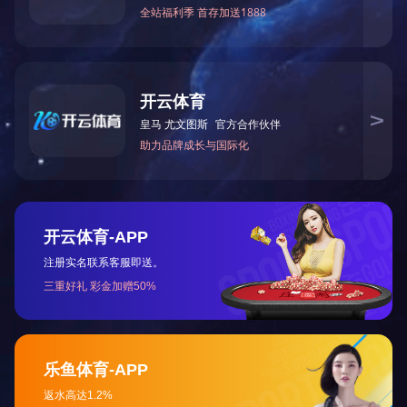
电话
0510-83833330
地址
Copyright 2021 版权所有：乐鱼(中国) / 备案号：
苏ICP备
11007724号
网站地图
网站地图
苏公网安备32020602003073号
技术支持：
返回顶部