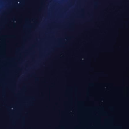
07724号
网站地图
网站地图