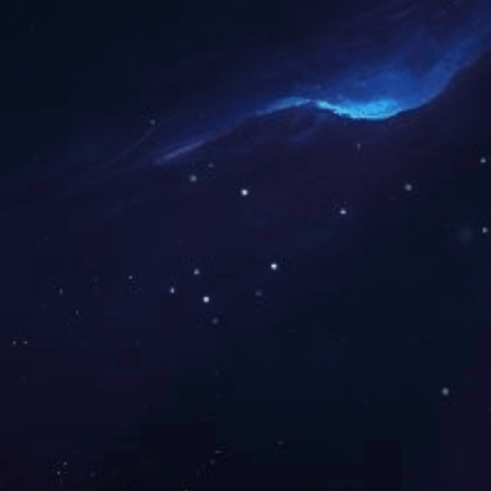
0510-83833330
地址
Copyright 2021 版权所有：乐鱼(中国) / 备案号：
苏ICP备110
苏公网安备32020602003073号
技术支持：