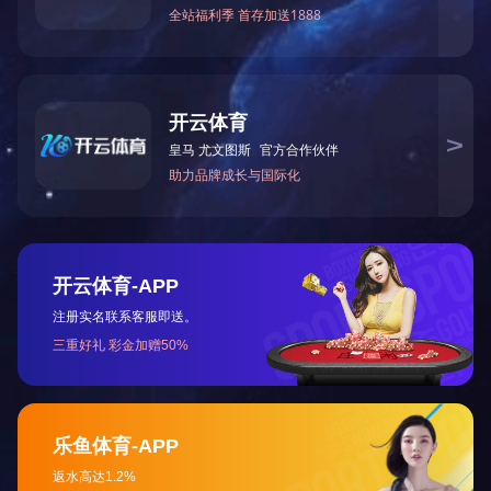
电话
0510-83833330
地址
Copyright 2021 版权所有：乐鱼(中国) / 备案号：
苏ICP备
11007724号
网站地图
网站地图
苏公网安备32020602003073号
技术支持：
返回顶部