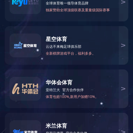
产品展示
减速机、齿轮箱
伸缩部
悬臂
齿轮
齿轮轴、花键轴
齿圈
行星
架
打桩机
花键套
驱动链轮、驱动轮
打桩机
友情链接：
网站首页
乐鱼网页版登录入口
产品展示
企业设备
新闻中心
人力资源
联系我们