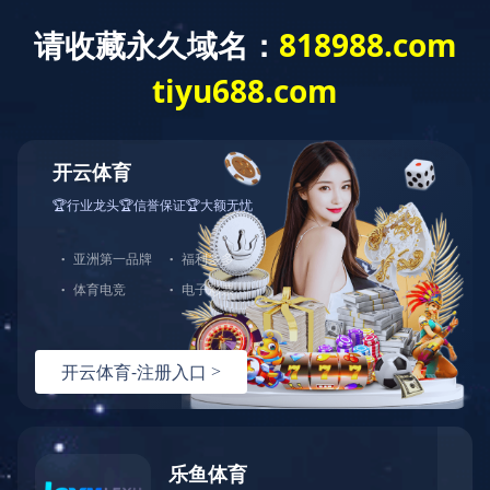
齿轮传动件和齿轮箱的专业制造商
Chinese
english
网页首页
乐鱼网页版登录入口
产品展示
新闻动态
人力资源
企业设备
厂区环境
联系我们
在线留言
关键词搜索：
减速机、齿轮箱
伸缩部
悬臂
齿轮
齿轮轴、花
键轴
齿圈
行星架
花键套
打桩机
驱动链轮、驱动轮
您的位置：
首页
>
产品展示