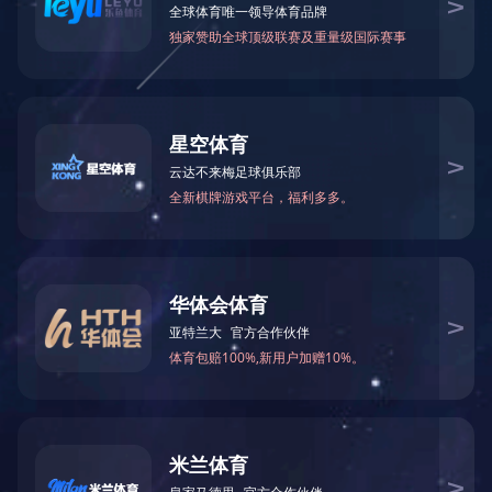
产品展示
减速机、齿轮箱
伸缩部
悬臂
齿轮
齿轮轴、花键轴
齿圈
行星
架
打桩机
花键套
驱动链轮、驱动轮
打桩机
友情链接：
网站首页
乐鱼网页版登录入口
产品展示
企业设备
新闻中心
人力资源
联系我们